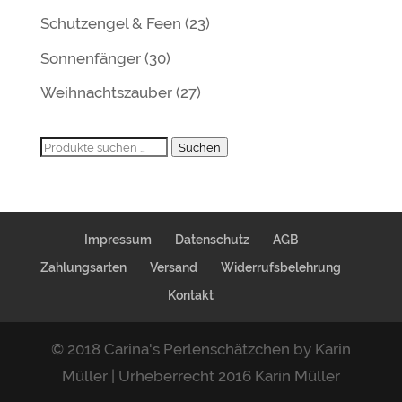
Schutzengel & Feen
(23)
Sonnenfänger
(30)
Weihnachtszauber
(27)
Suchen
Suchen
nach:
Impressum
Datenschutz
AGB
Zahlungsarten
Versand
Widerrufsbelehrung
Kontakt
© 2018 Carina's Perlenschätzchen by Karin
Müller | Urheberrecht 2016 Karin Müller